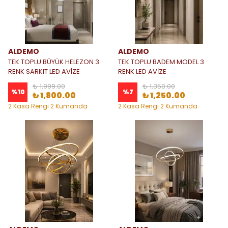
ALDEMO
ALDEMO
TEK TOPLU BÜYÜK HELEZON 3
TEK TOPLU BADEM MODEL 3
RENK SARKIT LED AVİZE
RENK LED AVİZE
₺ 1,999.00
₺ 1,350.00
%
10
%
7
₺ 1,800.00
₺ 1,250.00
2 Kasa Rengi 2 Kumanda
2 Kasa Rengi 2 Kumanda
Seçeneği
Seçeneği