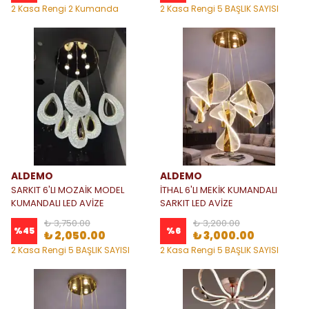
2 Kasa Rengi 2 Kumanda
2 Kasa Rengi 5 BAŞLIK SAYISI
Seçeneği
ALDEMO
ALDEMO
SARKIT 6'LI MOZAİK MODEL
İTHAL 6'LI MEKİK KUMANDALI
KUMANDALI LED AVİZE
SARKIT LED AVİZE
₺ 3,750.00
₺ 3,200.00
%
45
%
6
₺ 2,050.00
₺ 3,000.00
2 Kasa Rengi 5 BAŞLIK SAYISI
2 Kasa Rengi 5 BAŞLIK SAYISI