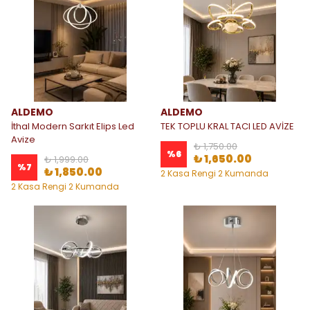
ALDEMO
ALDEMO
İthal Modern Sarkıt Elips Led
TEK TOPLU KRAL TACI LED AVİZE
Avize
₺ 1,750.00
%
6
₺ 1,650.00
₺ 1,999.00
%
7
₺ 1,850.00
2 Kasa Rengi 2 Kumanda
Seçeneği
2 Kasa Rengi 2 Kumanda
Seçeneği