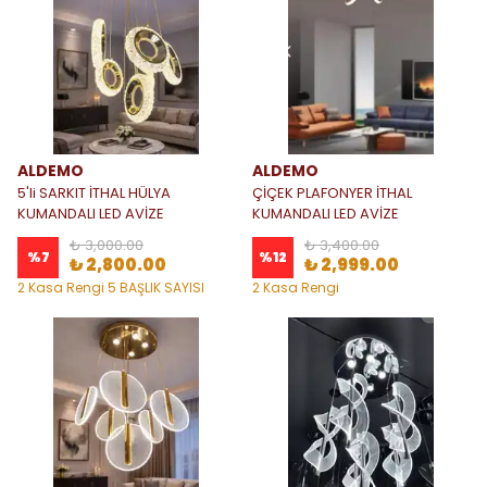
ALDEMO
ALDEMO
5'li SARKIT İTHAL HÜLYA
ÇİÇEK PLAFONYER İTHAL
KUMANDALI LED AVİZE
KUMANDALI LED AVİZE
₺ 3,000.00
₺ 3,400.00
%
7
%
12
₺ 2,800.00
₺ 2,999.00
2 Kasa Rengi 5 BAŞLIK SAYISI
2 Kasa Rengi