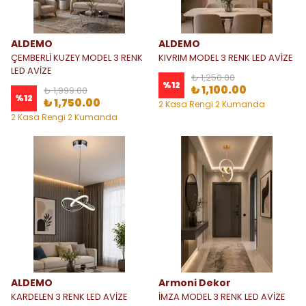
ALDEMO
ALDEMO
ÇEMBERLİ KUZEY MODEL 3 RENK
KIVRIM MODEL 3 RENK LED AVİZE
LED AVİZE
₺ 1,250.00
%
12
₺ 1,100.00
₺ 1,999.00
%
12
₺ 1,750.00
2 Kasa Rengi 2 Kumanda
Seçeneği
2 Kasa Rengi 2 Kumanda
Seçeneği
ALDEMO
Armoni Dekor
KARDELEN 3 RENK LED AVİZE
İMZA MODEL 3 RENK LED AVİZE