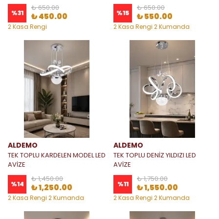
₺ 650.00
₺ 650.00
%
31
%
15
₺ 450.00
₺ 550.00
2 Kasa Rengi
2 Kasa Rengi 2 Kumanda
Seçeneği
ALDEMO
ALDEMO
TEK TOPLU KARDELEN MODEL LED
TEK TOPLU DENİZ YILDIZI LED
AVİZE
AVİZE
₺ 1,450.00
₺ 1,750.00
%
14
%
11
₺ 1,250.00
₺ 1,550.00
2 Kasa Rengi 2 Kumanda
2 Kasa Rengi 2 Kumanda
Seçeneği
Seçeneği