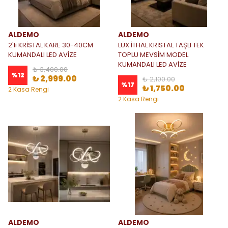
ALDEMO
ALDEMO
2'li KRİSTAL KARE 30-40CM
LÜX İTHAL KRİSTAL TAŞLI TEK
KUMANDALI LED AVİZE
TOPLU MEVSİM MODEL
KUMANDALI LED AVİZE
₺ 3,400.00
%
12
₺ 2,999.00
₺ 2,100.00
%
17
₺ 1,750.00
2 Kasa Rengi
2 Kasa Rengi
ALDEMO
ALDEMO