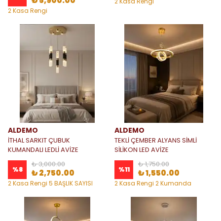
₺ 5,900.00
2 Kasa Rengi
2 Kasa Rengi
ALDEMO
ALDEMO
İTHAL SARKIT ÇUBUK
TEKLİ ÇEMBER ALYANS SİMLİ
KUMANDALI LEDLİ AVİZE
SİLİKON LED AVİZE
₺ 3,000.00
₺ 1,750.00
%
8
%
11
₺ 2,750.00
₺ 1,550.00
2 Kasa Rengi 5 BAŞLIK SAYISI
2 Kasa Rengi 2 Kumanda
Seçeneği