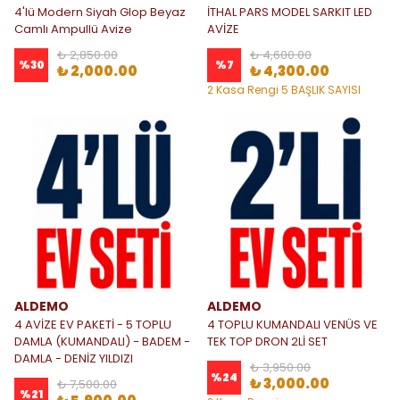
4'lü Modern Siyah Glop Beyaz
İTHAL PARS MODEL SARKIT LED
Camlı Ampullü Avize
AVİZE
₺ 2,850.00
₺ 4,600.00
%
30
%
7
₺ 2,000.00
₺ 4,300.00
2 Kasa Rengi 5 BAŞLIK SAYISI
ALDEMO
ALDEMO
4 AVİZE EV PAKETİ - 5 TOPLU
4 TOPLU KUMANDALI VENÜS VE
DAMLA (KUMANDALI) - BADEM -
TEK TOP DRON 2Lİ SET
DAMLA - DENİZ YILDIZI
₺ 3,950.00
%
24
₺ 3,000.00
₺ 7,500.00
%
21