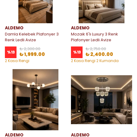
ALDEMO
ALDEMO
Damla Kelebek Plafonyer 3
Mozaik 6'lı Luxury 3 Renk
Renk Ledli Avize
Plafonyer Ledli Avize
₺ 2,300.00
₺ 2,750.00
%
13
%
13
₺ 1,999.00
₺ 2,400.00
2 Kasa Rengi
2 Kasa Rengi 2 Kumanda
Seçeneği
ALDEMO
ALDEMO