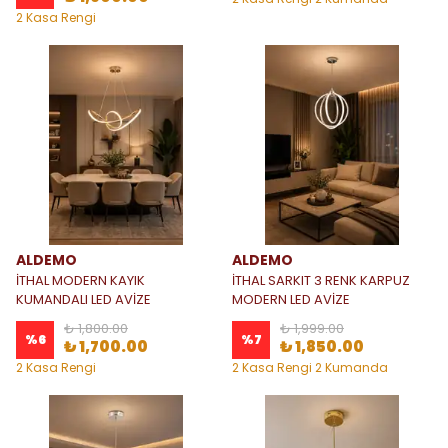
Seçeneği
2 Kasa Rengi
ALDEMO
ALDEMO
İTHAL MODERN KAYIK
İTHAL SARKIT 3 RENK KARPUZ
KUMANDALI LED AVİZE
MODERN LED AVİZE
₺ 1,800.00
₺ 1,999.00
%
6
%
7
₺ 1,700.00
₺ 1,850.00
2 Kasa Rengi
2 Kasa Rengi 2 Kumanda
Seçeneği