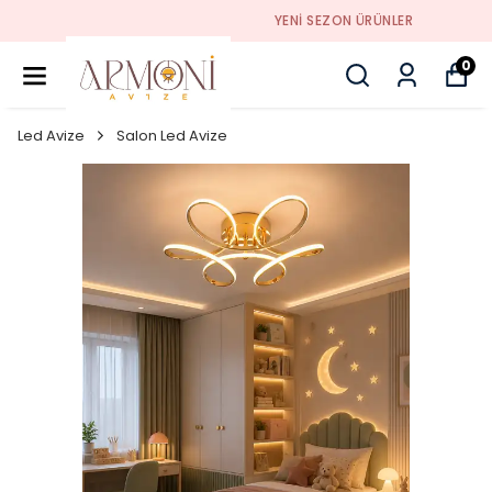
YENI SEZON ÜRÜNLER
0
Led Avize
Salon Led Avize