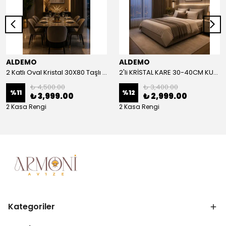
ALDEMO
ALDEMO
2 Katlı Oval Kristal 30X80 Taşlı KUMANDALI Led Avize
2'li KRİSTAL KARE 30-40CM KUMANDALI LED AVİZE
₺ 4,500.00
₺ 3,400.00
%
11
%
12
₺ 3,999.00
₺ 2,999.00
2 Kasa Rengi
2 Kasa Rengi
Kategoriler