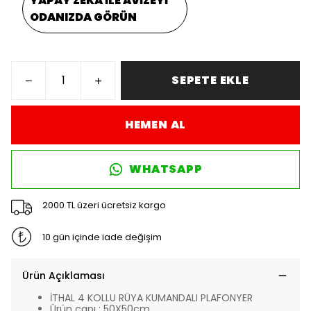
YAPAY ZEKA İLE AVİZEYİ
ODANIZDA GÖRÜN
SEPETE EKLE
HEMEN AL
WHATSAPP
2000 TL üzeri ücretsiz kargo
10 gün içinde iade değişim
Ürün Açıklaması
İTHAL 4 KOLLU RÜYA KUMANDALI PLAFONYER
Ürün çapı : 50X50cm