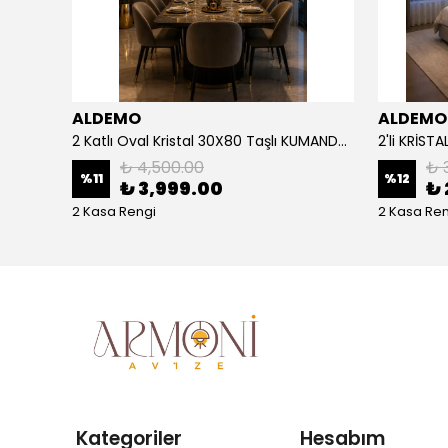
ALDEMO
ALDEMO
4'LÜ İTHAL MOZAİK ARYA KUMANDALI KALIN PROFİL LED AVİZE
2 Katlı Oval Kristal 30X80 Taşlı KUMANDALI Led Avize
₺ 4,500.00
₺ 
%
11
%
12
₺ 3,999.00
₺ 
2 Kasa Rengi
2 Kasa Ren
Kategoriler
Hesabım