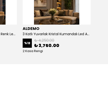
ALDEMO
ALDE
3 Katlı Kristal Kare Kumandalı 3 Renk Led Avize
3 Katlı Yuvarlak Kristal Kumandalı Led Avize
₺ 4,250.00
%
12
%
12
₺ 3,750.00
2 Kasa Rengi
2 Kasa