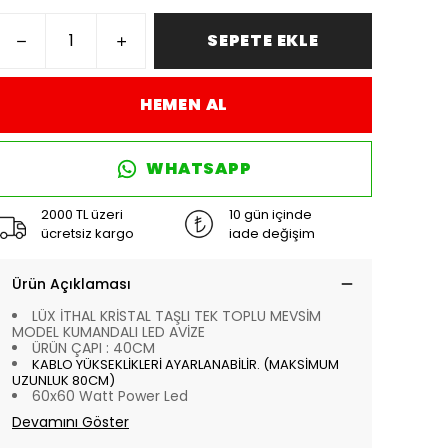
SEPETE EKLE
HEMEN AL
WHATSAPP
2000 TL üzeri
10 gün içinde
ücretsiz kargo
iade değişim
Ürün Açıklaması
LÜX İTHAL KRİSTAL TAŞLI TEK TOPLU MEVSİM
MODEL KUMANDALI LED AVİZE
ÜRÜN ÇAPI : 40CM
KABLO YÜKSEKLİKLERİ AYARLANABİLİR. (MAKSİMUM
UZUNLUK 80CM)
60x60 Watt Power Led
Devamını Göster