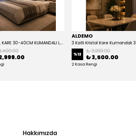
ALDEMO
2'li KRİSTAL KARE 30-40CM KUMANDALI LED AVİZE
3,400.00
₺ 3,999.00
%
12
2,999.00
₺ 3,500.00
gi
2 Kasa Rengi
Hakkımızda