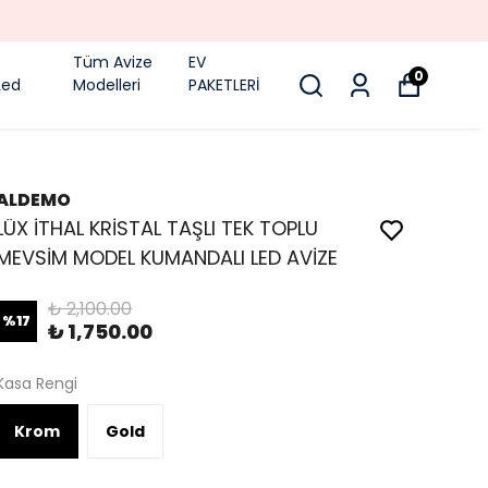
Tüm Avize
EV
0
Led
Modelleri
PAKETLERİ
ALDEMO
LÜX İTHAL KRİSTAL TAŞLI TEK TOPLU
MEVSİM MODEL KUMANDALI LED AVİZE
₺ 2,100.00
%
17
₺ 1,750.00
Kasa Rengi
Krom
Gold