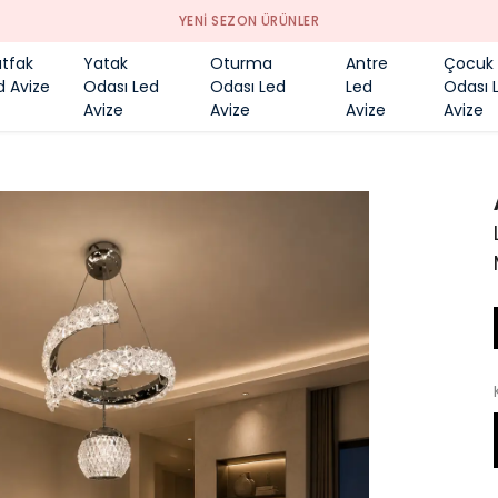
YENI SEZON ÜRÜNLER
tfak
Yatak
Oturma
Antre
Çocuk
d Avize
Odası Led
Odası Led
Led
Odası 
Avize
Avize
Avize
Avize