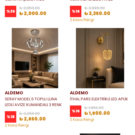
₺ 2,850.00
₺ 3,999.00
%
30
%
16
₺ 2,000.00
₺ 3,350.00
2 Kasa Rengi
ALDEMO
ALDEMO
SERAY MODEL 5 TOPLU LUNA
İTHAL PARS ELEKTRİKLİ LED APLİK
LEDLİ AVİZE KUMANDALI 3 RENK
₺ 1,900.00
%
16
₺ 1,600.00
₺ 3,250.00
%
18
₺ 2,650.00
2 Kasa Rengi
2 Kasa Rengi