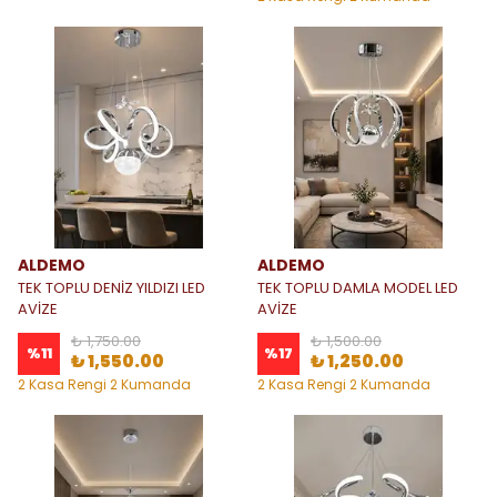
Seçeneği
ALDEMO
ALDEMO
TEK TOPLU DENİZ YILDIZI LED
TEK TOPLU DAMLA MODEL LED
AVİZE
AVİZE
₺ 1,750.00
₺ 1,500.00
%
11
%
17
₺ 1,550.00
₺ 1,250.00
2 Kasa Rengi 2 Kumanda
2 Kasa Rengi 2 Kumanda
Seçeneği
Seçeneği