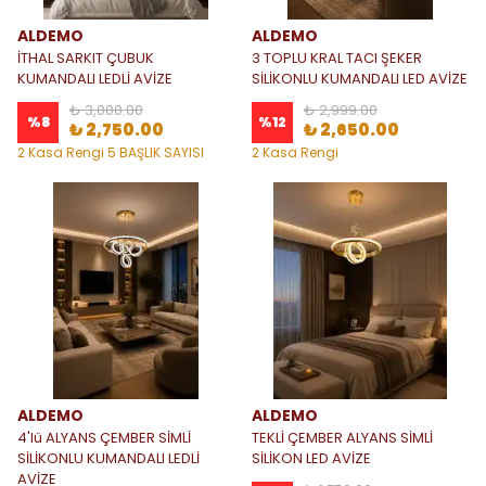
ALDEMO
ALDEMO
İTHAL SARKIT ÇUBUK
3 TOPLU KRAL TACI ŞEKER
KUMANDALI LEDLİ AVİZE
SİLİKONLU KUMANDALI LED AVİZE
₺ 3,000.00
₺ 2,999.00
%
8
%
12
₺ 2,750.00
₺ 2,650.00
2 Kasa Rengi 5 BAŞLIK SAYISI
2 Kasa Rengi
ALDEMO
ALDEMO
4'lü ALYANS ÇEMBER SİMLİ
TEKLİ ÇEMBER ALYANS SİMLİ
SİLİKONLU KUMANDALI LEDLİ
SİLİKON LED AVİZE
AVİZE