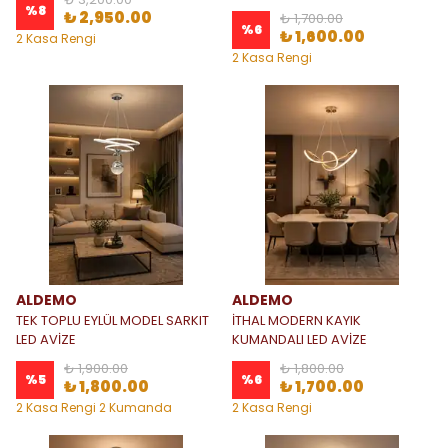
%
8
₺ 2,950.00
₺ 1,700.00
%
6
₺ 1,600.00
2 Kasa Rengi
2 Kasa Rengi
ALDEMO
ALDEMO
TEK TOPLU EYLÜL MODEL SARKIT
İTHAL MODERN KAYIK
LED AVİZE
KUMANDALI LED AVİZE
₺ 1,900.00
₺ 1,800.00
%
5
%
6
₺ 1,800.00
₺ 1,700.00
2 Kasa Rengi 2 Kumanda
2 Kasa Rengi
Seçeneği