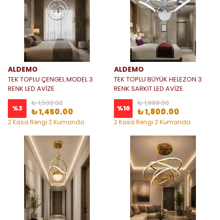
ALDEMO
ALDEMO
TEK TOPLU ÇENGEL MODEL 3
TEK TOPLU BÜYÜK HELEZON 3
RENK LED AVİZE
RENK SARKIT LED AVİZE
₺ 1,500.00
₺ 1,999.00
%
3
%
10
₺ 1,450.00
₺ 1,800.00
2 Kasa Rengi 2 Kumanda
2 Kasa Rengi 2 Kumanda
Seçeneği
Seçeneği