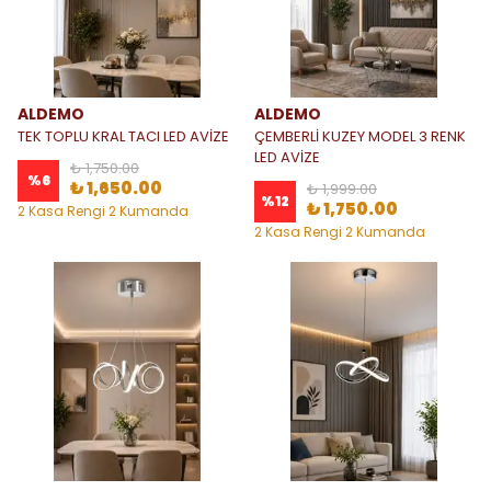
ALDEMO
ALDEMO
TEK TOPLU KRAL TACI LED AVİZE
ÇEMBERLİ KUZEY MODEL 3 RENK
LED AVİZE
₺ 1,750.00
%
6
₺ 1,650.00
₺ 1,999.00
%
12
₺ 1,750.00
2 Kasa Rengi 2 Kumanda
Seçeneği
2 Kasa Rengi 2 Kumanda
Seçeneği