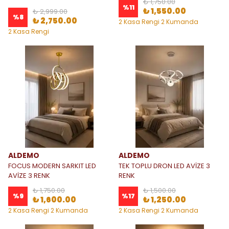
₺ 1,750.00
%
11
₺ 1,550.00
₺ 2,999.00
%
8
₺ 2,750.00
2 Kasa Rengi 2 Kumanda
Seçeneği
2 Kasa Rengi
ALDEMO
ALDEMO
FOCUS MODERN SARKIT LED
TEK TOPLU DRON LED AVİZE 3
AVİZE 3 RENK
RENK
₺ 1,750.00
₺ 1,500.00
%
9
%
17
₺ 1,600.00
₺ 1,250.00
2 Kasa Rengi 2 Kumanda
2 Kasa Rengi 2 Kumanda
Seçeneği
Seçeneği