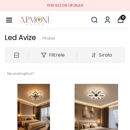
YENI SEZON ÜRÜNLER
0
Led Avize
74
ürün
Filtrele
Sırala