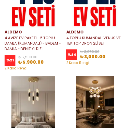
ALDEMO
ALDEMO
4 AVİZE EV PAKETİ - 5 TOPLU
4 TOPLU KUMANDALI VENÜS VE
DAMLA (KUMANDALI) - BADEM -
TEK TOP DRON 2Lİ SET
DAMLA - DENİZ YILDIZI
₺ 3,950.00
%
24
₺ 3,000.00
₺ 7,500.00
%
21
₺ 5,900.00
2 Kasa Rengi
2 Kasa Rengi