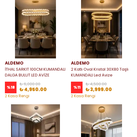
ALDEMO
ALDEMO
İTHAL SARKIT 100CM KUMANDALI
2 Katlı Oval Kristal 30X80 Taşlı
DALGA BULUT LED AVİZE
KUMANDALI Led Avize
₺ 6,000.00
₺ 4,500.00
%
18
%
11
₺ 4,950.00
₺ 3,999.00
2 Kasa Rengi
2 Kasa Rengi