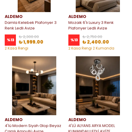
ALDEMO
ALDEMO
Damla Kelebek Plafonyer 3
Mozaik 6'lı Luxury 3 Renk
Renk Ledli Avize
Plafonyer Ledli Avize
₺ 2,300.00
₺ 2,750.00
%
13
%
13
₺ 1,999.00
₺ 2,400.00
2 Kasa Rengi
2 Kasa Rengi 2 Kumanda
Seçeneği
ALDEMO
ALDEMO
4'lü Modern Siyah Glop Beyaz
4'LÜ ALYANS ARYA MODEL
Camlı Ampullü Avize
KUMANDALI LEDLİ AVİZE