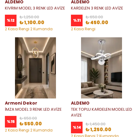
ALDEMO
ALDEMO
KIVRIM MODEL 3 RENK LED AVİZE
KARDELEN 3 RENK LED AVİZE
₺ 1,250.00
₺ 650.00
%
12
%
31
₺ 1,100.00
₺ 450.00
2 Kasa Rengi 2 Kumanda
2 Kasa Rengi
Seçeneği
Armoni Dekor
ALDEMO
İMZA MODEL 3 RENK LED AVİZE
TEK TOPLU KARDELEN MODEL LED
AVİZE
₺ 650.00
%
15
₺ 550.00
₺ 1,450.00
%
14
₺ 1,250.00
2 Kasa Rengi 2 Kumanda
Seçeneği
2 Kasa Rengi 2 Kumanda