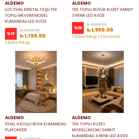
ALDEMO
ALDEMO
LÜX İTHAL KRİSTAL TAŞLI TEK
TEK TOPLU BÜYÜK KUZEY SARKIT
TOPLU MEVSİM MODEL
3 RENK LED AVİZE
KUMANDALI LED AVİZE
₺ 2,100.00
%
10
₺ 1,900.00
₺ 2,100.00
%
17
₺ 1,750.00
2 Kasa Rengi 2 Kumanda
Seçeneği
2 Kasa Rengi
ALDEMO
ALDEMO
İTHAL 4 KOLLU RÜYA KUMANDALI
TEK TOPLU KUZEY
PLAFONYER
MODEL(40CM) SARKIT
KUMANDALI 3 RENK LED AVİZE
₺ 3,200.00