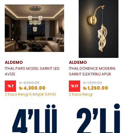
ALDEMO
ALDEMO
İTHAL PARS MODEL SARKIT LED
İTHAL DÖNENCE MODERN
AVİZE
SARKIT ELEKTRİKLİ APLİK
₺ 4,600.00
₺ 1,500.00
%
7
%
17
₺ 4,300.00
₺ 1,250.00
2 Kasa Rengi 5 BAŞLIK SAYISI
2 Kasa Rengi