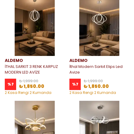
ALDEMO
ALDEMO
İTHAL SARKIT 3 RENK KARPUZ
İthal Modern Sarkıt Elips Led
MODERN LED AVİZE
Avize
₺ 1,999.00
₺ 1,999.00
%
7
%
7
₺ 1,850.00
₺ 1,850.00
2 Kasa Rengi 2 Kumanda
2 Kasa Rengi 2 Kumanda
Seçeneği
Seçeneği