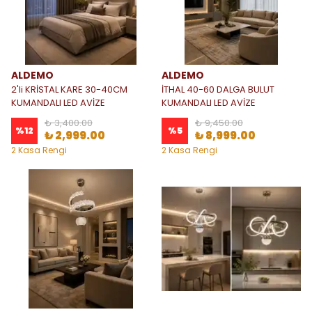
ALDEMO
ALDEMO
2'li KRİSTAL KARE 30-40CM
İTHAL 40-60 DALGA BULUT
KUMANDALI LED AVİZE
KUMANDALI LED AVİZE
₺ 3,400.00
₺ 9,450.00
%
12
%
5
₺ 2,999.00
₺ 8,999.00
2 Kasa Rengi
2 Kasa Rengi