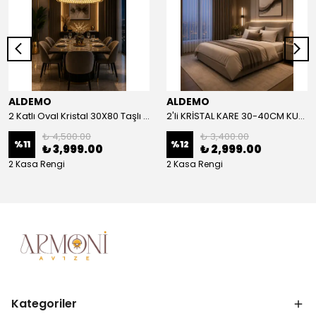
ALDEMO
ALDEMO
2 Katlı Oval Kristal 30X80 Taşlı KUMANDALI Led Avize
2'li KRİSTAL KARE 30-40CM KUMANDALI LED AVİZE
₺ 4,500.00
₺ 3,400.00
%
11
%
12
₺ 3,999.00
₺ 2,999.00
2 Kasa Rengi
2 Kasa Rengi
Kategoriler