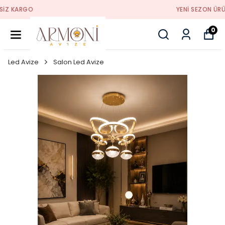
YENI SEZON ÜRÜNLER
0
Led Avize
Salon Led Avize