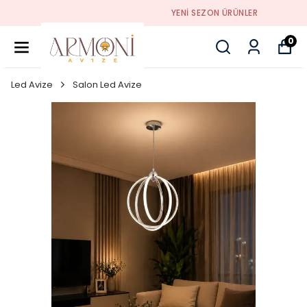
YENI SEZON ÜRÜNLER
0
Led Avize
Salon Led Avize