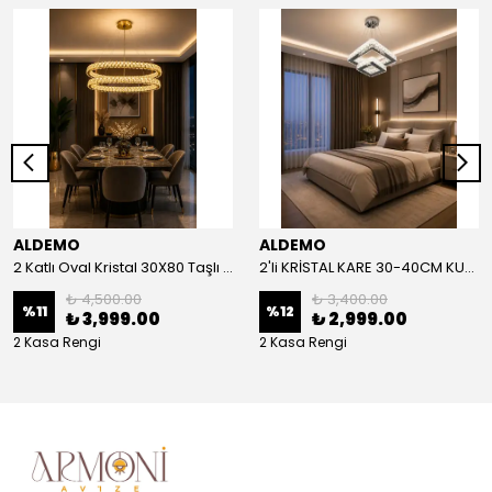
ALDEMO
ALDEMO
2 Katlı Oval Kristal 30X80 Taşlı KUMANDALI Led Avize
2'li KRİSTAL KARE 30-40CM KUMANDALI LED AVİZE
₺ 4,500.00
₺ 3,400.00
%
11
%
12
₺ 3,999.00
₺ 2,999.00
2 Kasa Rengi
2 Kasa Rengi