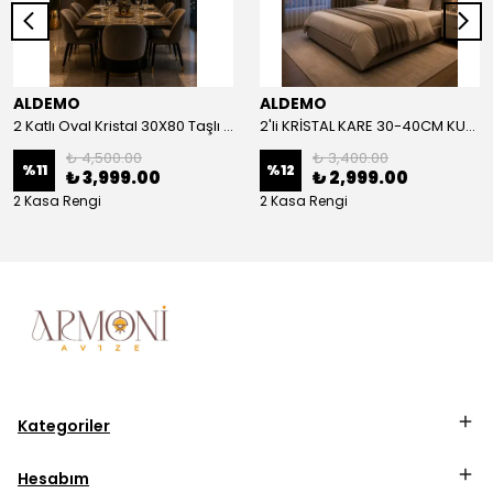
ALDEMO
ALDEMO
2 Katlı Oval Kristal 30X80 Taşlı KUMANDALI Led Avize
2'li KRİSTAL KARE 30-40CM KUMANDALI LED AVİZE
₺ 4,500.00
₺ 3,400.00
%
11
%
12
₺ 3,999.00
₺ 2,999.00
2 Kasa Rengi
2 Kasa Rengi
Kategoriler
Hesabım