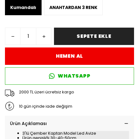
Kumandalı
ANAHTARDAN 3 RENK
SEPETE EKLE
HEMEN AL
WHATSAPP
2000 TL üzeri ücretsiz kargo
10 gün içinde iade değişim
Ürün Açıklaması
3'lü Çember Kaptan Model Led Avize
Ürün genişliği 30-40-50cm