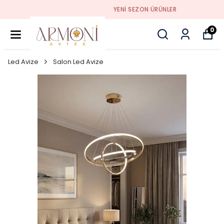
YENI SEZON ÜRÜNLER
0
Led Avize
Salon Led Avize