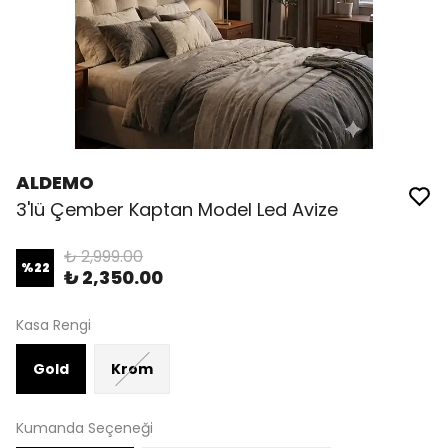
ALDEMO
3'lü Çember Kaptan Model Led Avize
₺ 2,999.00
%
22
₺ 2,350.00
Kasa Rengi
Gold
Krom
Kumanda Seçeneği