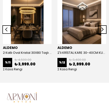
ALDEMO
ALDEMO
2 Katlı Oval Kristal 30X80 Taşlı KUMANDALI Led Avize
2'li KRİSTAL KARE 30-40CM KUMANDALI LED AVİZE
₺ 4,500.00
₺ 3,400.00
%
11
%
12
₺ 3,999.00
₺ 2,999.00
2 Kasa Rengi
2 Kasa Rengi