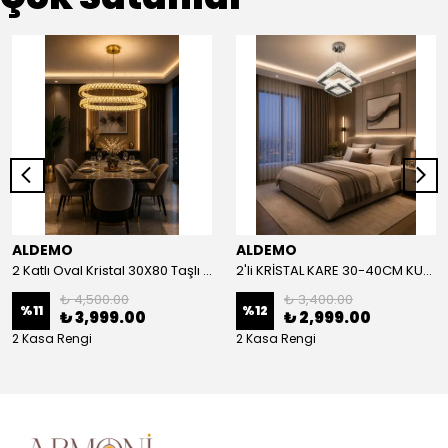
ALDEMO
ALDEMO
2 Katlı Oval Kristal 30X80 Taşlı KUMANDALI Led Avize
2'li KRİSTAL KARE 30-40CM KUMANDALI LED AVİZE
₺ 4,500.00
₺ 3,400.00
%
11
%
12
₺ 3,999.00
₺ 2,999.00
2 Kasa Rengi
2 Kasa Rengi