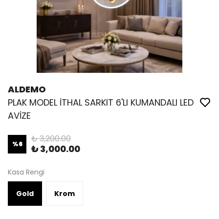
ALDEMO
PLAK MODEL İTHAL SARKIT 6'LI KUMANDALI LED
AVİZE
₺ 3,200.00
%
6
₺ 3,000.00
Kasa Rengi
Gold
Krom