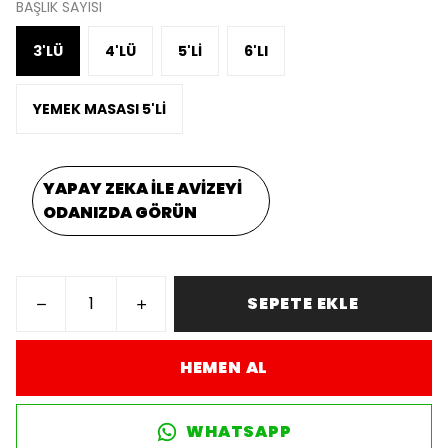
BAŞLIK SAYISI
3'LÜ
4'LÜ
5'Lİ
6'LI
YEMEK MASASI 5'Lİ
YAPAY ZEKA İLE AVİZEYİ
ODANIZDA GÖRÜN
SEPETE EKLE
HEMEN AL
WHATSAPP