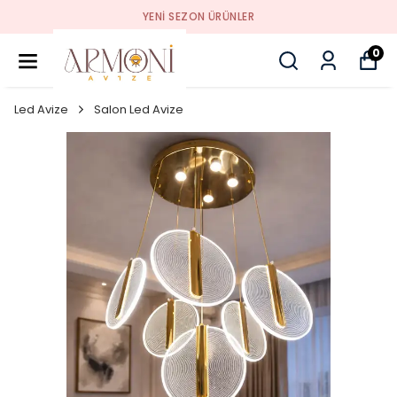
YENI SEZON ÜRÜNLER
0
Led Avize
Salon Led Avize