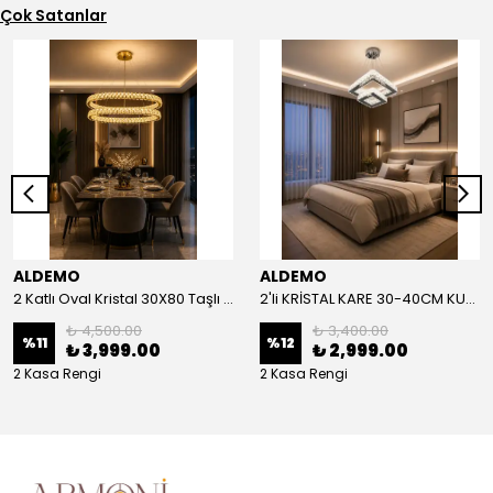
Çok Satanlar
ALDEMO
ALDEMO
2 Katlı Oval Kristal 30X80 Taşlı KUMANDALI Led Avize
2'li KRİSTAL KARE 30-40CM KUMANDALI LED AVİZE
₺ 4,500.00
₺ 3,400.00
%
11
%
12
₺ 3,999.00
₺ 2,999.00
2 Kasa Rengi
2 Kasa Rengi