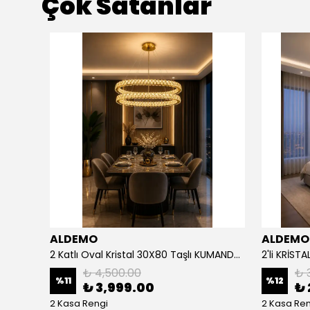
Çok Satanlar
ALDEMO
ALDEMO
4'LÜ İTHAL MOZAİK ARYA KUMANDALI KALIN PROFİL LED AVİZE
2 Katlı Oval Kristal 30X80 Taşlı KUMANDALI Led Avize
₺ 4,500.00
₺ 
%
11
%
12
₺ 3,999.00
₺ 
2 Kasa Rengi
2 Kasa Ren