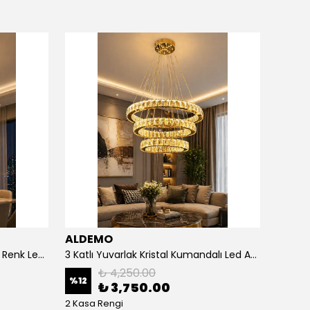
ALDEMO
ALDE
3 Katlı Kristal Kare Kumandalı 3 Renk Led Avize
3 Katlı Yuvarlak Kristal Kumandalı Led Avize
₺ 4,250.00
%
12
%
12
₺ 3,750.00
2 Kasa Rengi
2 Kasa