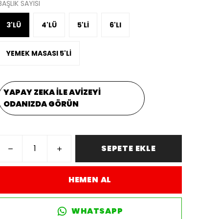
BAŞLIK SAYISI
3'LÜ
4'LÜ
5'Lİ
6'LI
YEMEK MASASI 5'Lİ
YAPAY ZEKA İLE AVİZEYİ
ODANIZDA GÖRÜN
SEPETE EKLE
HEMEN AL
WHATSAPP