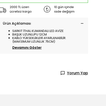
2000 TL üzeri
10 gün içinde
ücretsiz kargo
iade değişim
Ürün Açıklaması
SARKIT İTHAL KUMANDALI LED AVİZE
BAŞLIK UZUNLUPU 12CM
KABLO YÜKSEKLİKLERİ AYARLANABİLİR.
(MAKSİMUM UZUNLUK 75CM)
Devamını Göster
Yorum Yap