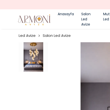
Anasayfa
Salon
Mut
Led
Led
Avize
Led Avize
Salon Led Avize