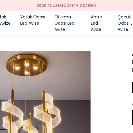
YENI SEZON ÜRÜNLER
fak
Yatak Odası
Oturma
Antre
Çocuk
 Avize
Led Avize
Odası Led
Led
Odası 
Avize
Avize
Avize