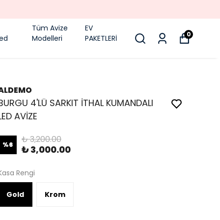
Tüm Avize
EV
0
Led
Modelleri
PAKETLERİ
ALDEMO
BURGU 4'LÜ SARKIT İTHAL KUMANDALI
LED AVİZE
₺ 3,200.00
%
6
₺ 3,000.00
Kasa Rengi
Gold
Krom