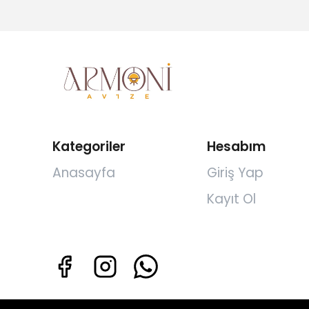
Kategoriler
Hesabım
Anasayfa
Giriş Yap
Kayıt Ol