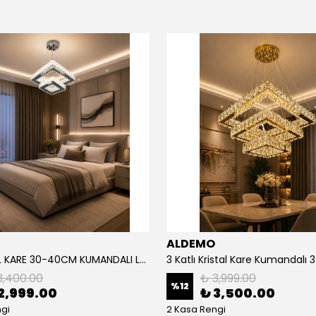
ALDEMO
2'li KRİSTAL KARE 30-40CM KUMANDALI LED AVİZE
3,400.00
₺ 3,999.00
%
12
2,999.00
₺ 3,500.00
gi
2 Kasa Rengi