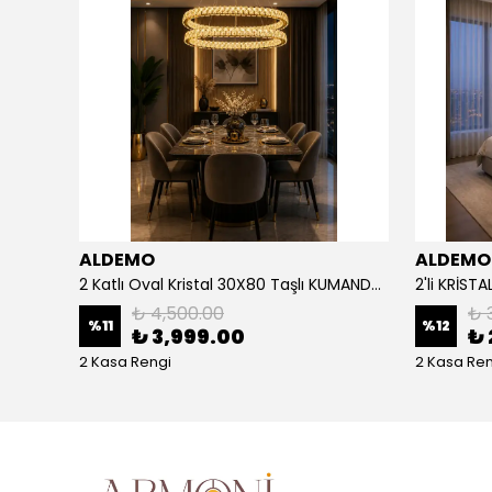
ALDEMO
ALDEMO
4'LÜ İTHAL MOZAİK ARYA KUMANDALI KALIN PROFİL LED AVİZE
2 Katlı Oval Kristal 30X80 Taşlı KUMANDALI Led Avize
₺ 4,500.00
₺ 
%
11
%
12
₺ 3,999.00
₺ 
2 Kasa Rengi
2 Kasa Ren