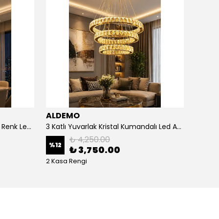
ALDEMO
ALDE
3 Katlı Kristal Kare Kumandalı 3 Renk Led Avize
3 Katlı Yuvarlak Kristal Kumandalı Led Avize
₺ 4,250.00
%
12
%
12
₺ 3,750.00
2 Kasa Rengi
2 Kasa