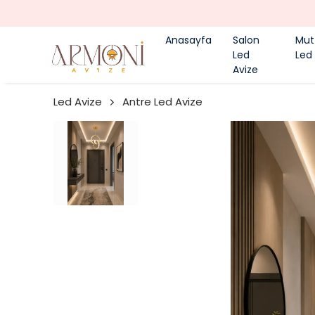
Anasayfa
Salon
Mut
Led
Led
Avize
Led Avize
Antre Led Avize