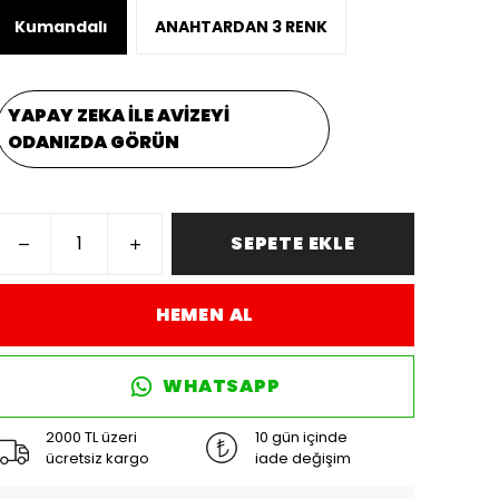
Kumandalı
ANAHTARDAN 3 RENK
YAPAY ZEKA İLE AVİZEYİ
ODANIZDA GÖRÜN
SEPETE EKLE
HEMEN AL
WHATSAPP
2000 TL üzeri
10 gün içinde
ücretsiz kargo
iade değişim