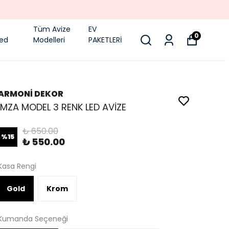
Tüm Avize
EV
0
Led
Modelleri
PAKETLERİ
ARMONİ DEKOR
İMZA MODEL 3 RENK LED AVİZE
₺ 650.00
%
15
₺ 550.00
Kasa Rengi
Gold
Krom
Kumanda Seçeneği