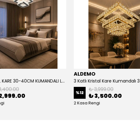
ALDEMO
2'li KRİSTAL KARE 30-40CM KUMANDALI LED AVİZE
3,400.00
₺ 3,999.00
%
12
2,999.00
₺ 3,500.00
gi
2 Kasa Rengi