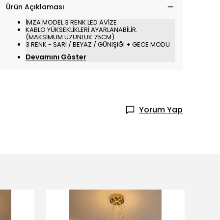
Ürün Açıklaması
İMZA MODEL 3 RENK LED AVİZE
KABLO YÜKSEKLİKLERİ AYARLANABİLİR.
(MAKSİMUM UZUNLUK 75CM)
3 RENK - SARI / BEYAZ / GÜNIŞIĞI + GECE MODU
Devamını Göster
Yorum Yap