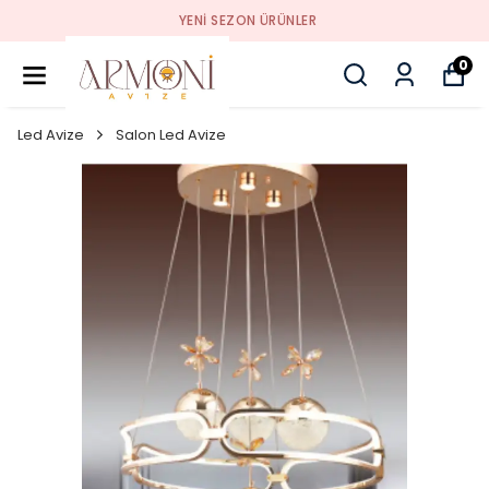
YENI SEZON ÜRÜNLER
0
Led Avize
Salon Led Avize