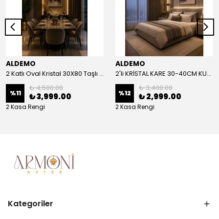
ALDEMO
ALDEMO
2 Katlı Oval Kristal 30X80 Taşlı KUMANDALI Led Avize
2'li KRİSTAL KARE 30-40CM KUMANDALI LED AVİZE
₺ 4,500.00
₺ 3,400.00
%
11
%
12
₺ 3,999.00
₺ 2,999.00
2 Kasa Rengi
2 Kasa Rengi
Kategoriler