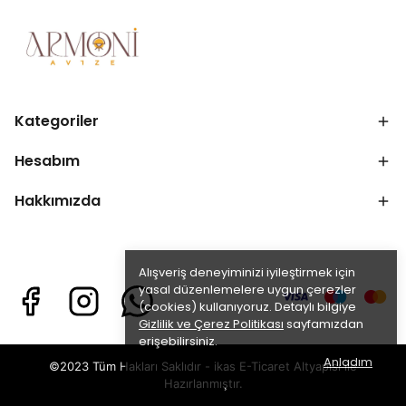
Kategoriler
Hesabım
Hakkımızda
Alışveriş deneyiminizi iyileştirmek için
yasal düzenlemelere uygun çerezler
(cookies) kullanıyoruz. Detaylı bilgiye
Gizlilik ve Çerez Politikası
sayfamızdan
erişebilirsiniz.
Anladım
©2023 Tüm Hakları Saklıdır - ikas E-Ticaret
Altyapısı ile
Hazırlanmıştır.