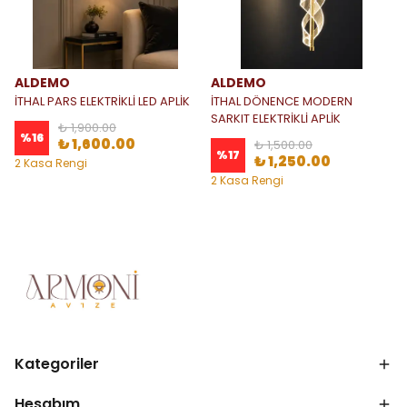
ALDEMO
ALDEMO
İTHAL PARS ELEKTRİKLİ LED APLİK
İTHAL DÖNENCE MODERN
SARKIT ELEKTRİKLİ APLİK
₺ 1,900.00
%
16
₺ 1,600.00
₺ 1,500.00
%
17
₺ 1,250.00
2 Kasa Rengi
2 Kasa Rengi
Kategoriler
Hesabım