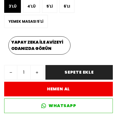
3'LÜ
4'LÜ
5'Lİ
6'LI
YEMEK MASASI 5'Lİ
YAPAY ZEKA İLE AVİZEYİ
ODANIZDA GÖRÜN
SEPETE EKLE
HEMEN AL
WHATSAPP