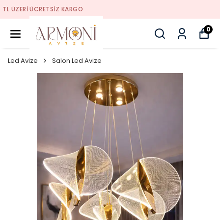
YENI SEZON ÜRÜNLER
0
Led Avize
Salon Led Avize