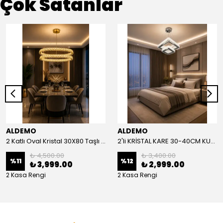
Çok Satanlar
ALDEMO
ALDEMO
2 Katlı Oval Kristal 30X80 Taşlı KUMANDALI Led Avize
2'li KRİSTAL KARE 30-40CM KUMANDALI LED AVİZE
₺ 4,500.00
₺ 3,400.00
%
11
%
12
₺ 3,999.00
₺ 2,999.00
2 Kasa Rengi
2 Kasa Rengi